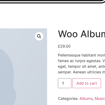
Woo Albu
£
29.00
Pellentesque habitant morb
fames ac turpis egestas. Ve
eget, tempor sit amet, an
semper. Aenean ultricies mi
Add to cart
Categories:
Albums
,
Music